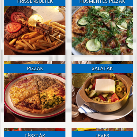
FRISSENSÜLTEK
HÚSMENTES PIZZÁK
PIZZÁK
SALÁTÁK
TÉSZTÁK
LEVES